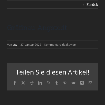
Zurück
Blog
Gräfinau-Angstedt
für
Von
ctw
|
27. Januar 2022
|
Kommentare deaktiviert
Gräfinau-
Angstedt
Teilen Sie diesen Artikel!
Facebook
X
Reddit
LinkedIn
WhatsApp
Tumblr
Pinterest
Vk
Xing
E-
Mail